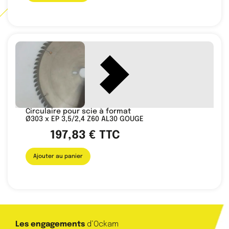
Circulaire pour scie à format
Ø303 x EP 3,5/2,4 Z60 AL30 GOUGE
197,83
€
TTC
Ajouter au panier
Les engagements
d’Ockam