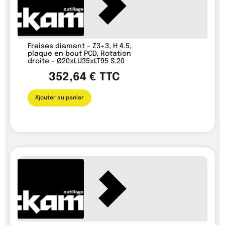
Fraises diamant – Z3+3, H 4.5,
plaque en bout PCD, Rotation
droite – Ø20xLU35xLT95 S.20
352,64
€
TTC
Ajouter au panier