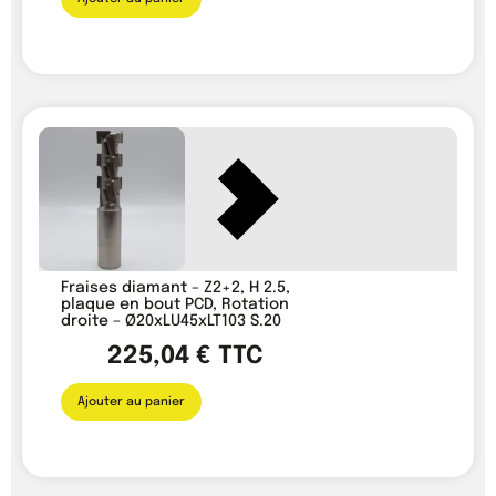
Fraises diamant – Z2+2, H 2.5,
plaque en bout PCD, Rotation
droite – Ø20xLU45xLT103 S.20
225,04
€
TTC
Ajouter au panier