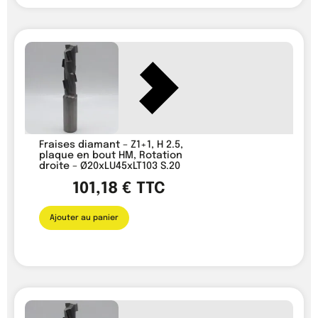
Fraises diamant – Z1+1, H 2.5,
plaque en bout HM, Rotation
droite – Ø20xLU45xLT103 S.20
101,18
€
TTC
Ajouter au panier