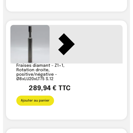
Fraises diamant – Z1+1,
Rotation droite,
positive/négative –
Ø8xLU20xLT75 S.12
289,94
€
TTC
Ajouter au panier