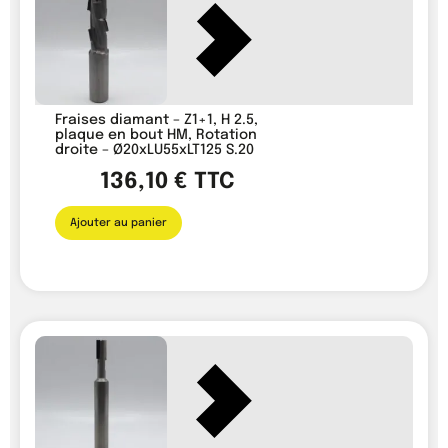
Fraises diamant – Z1+1, H 2.5,
plaque en bout HM, Rotation
droite – Ø20xLU55xLT125 S.20
136,10
€
TTC
Ajouter au panier