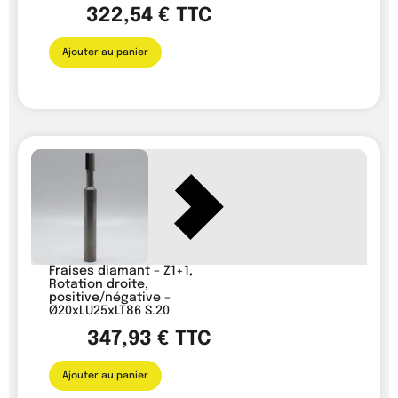
322,54
€
TTC
Ajouter au panier
Fraises diamant – Z1+1,
Rotation droite,
positive/négative –
Ø20xLU25xLT86 S.20
347,93
€
TTC
Ajouter au panier