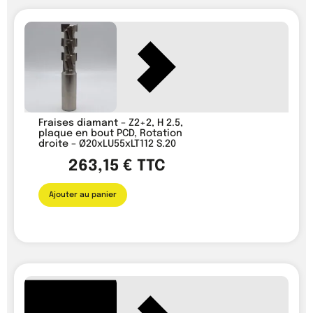
Fraises diamant – Z2+2, H 2.5,
plaque en bout PCD, Rotation
droite – Ø20xLU55xLT112 S.20
263,15
€
TTC
Ajouter au panier