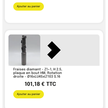
Ajouter au panier
Fraises diamant – Z1+1, H 2.5,
plaque en bout HM, Rotation
droite – Ø16xLU45xLT103 S.16
101,18
€
TTC
Ajouter au panier