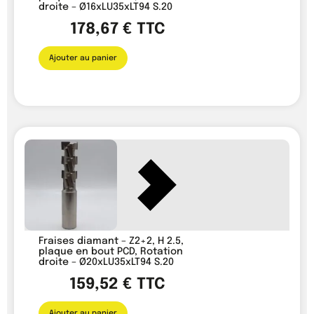
droite – Ø16xLU35xLT94 S.20
178,67
€
TTC
Ajouter au panier
Fraises diamant – Z2+2, H 2.5,
plaque en bout PCD, Rotation
droite – Ø20xLU35xLT94 S.20
159,52
€
TTC
Ajouter au panier