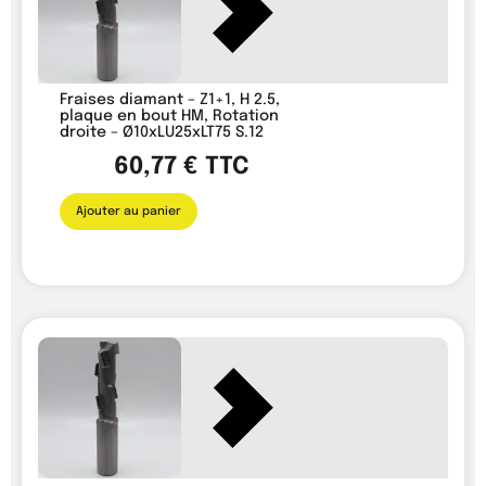
Fraises diamant – Z1+1, H 2.5,
plaque en bout HM, Rotation
droite – Ø10xLU25xLT75 S.12
60,77
€
TTC
Ajouter au panier