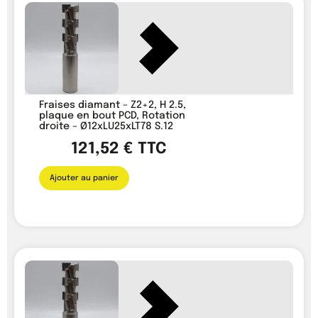
Fraises diamant – Z2+2, H 2.5,
plaque en bout PCD, Rotation
droite – Ø12xLU25xLT78 S.12
121,52
€
TTC
Ajouter au panier