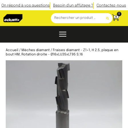
On répond à vos questions
Besoin d'un affûtage ?
Contactez-nous
0
Accueil
/
Mèches diamant
/ Fraises diamant – Z1+1, H 2.5, plaque en
bout HM, Rotation droite – Ø16xLU35xLT95 S.16