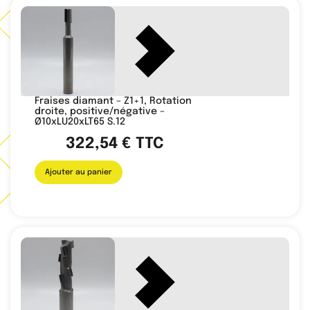
Fraises diamant – Z1+1, Rotation
droite, positive/négative –
Ø10xLU20xLT65 S.12
322,54
€
TTC
Ajouter au panier