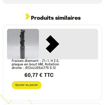
Produits similaires
Fraises diamant – Z1+1, H 2.5,
plaque en bout HM, Rotation
droite – Ø12xLU25xLT75 S.12
60,77
€
TTC
Ajouter au panier