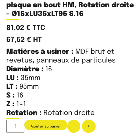
plaque en bout HM, Rotation droite
– Ø16xLU35xLT95 S.16
81,02
€
TTC
67,52
€
HT
Matières à usiner :
MDF brut et
revetus
,
panneaux de particules
Diamètre :
16
LU :
35mm
LT :
95mm
S :
16
Z :
1+1
Rotation :
Rotation droite
-
+
Ajouter au panier