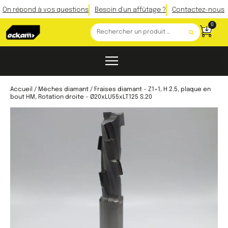
On répond à vos questions
Besoin d'un affûtage ?
Contactez-nous
0
Accueil
/
Mèches diamant
/ Fraises diamant – Z1+1, H 2.5, plaque en
bout HM, Rotation droite – Ø20xLU55xLT125 S.20