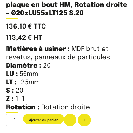
plaque en bout HM, Rotation droite
– Ø20xLU55xLT125 S.20
136,10
€
TTC
113,42
€
HT
Matières à usiner :
MDF brut et
revetus
,
panneaux de particules
Diamètre :
20
LU :
55mm
LT :
125mm
S :
20
Z :
1+1
Rotation :
Rotation droite
-
+
Ajouter au panier