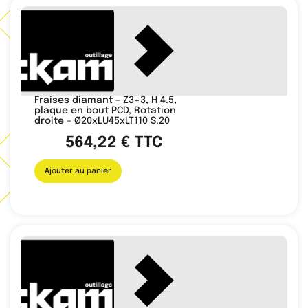
Fraises diamant – Z3+3, H 4.5,
plaque en bout PCD, Rotation
droite – Ø20xLU45xLT110 S.20
564,22
€
TTC
Ajouter au panier