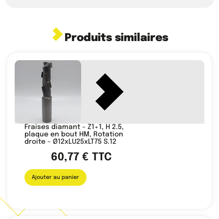
Produits similaires
Fraises diamant – Z1+1, H 2.5,
plaque en bout HM, Rotation
droite – Ø12xLU25xLT75 S.12
60,77
€
TTC
Ajouter au panier