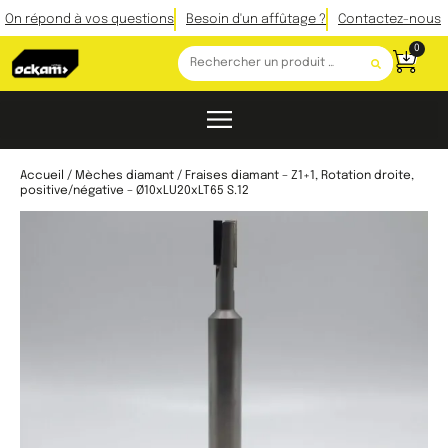
On répond à vos questions
Besoin d'un affûtage ?
Contactez-nous
0
Accueil
/
Mèches diamant
/ Fraises diamant – Z1+1, Rotation droite,
positive/négative – Ø10xLU20xLT65 S.12