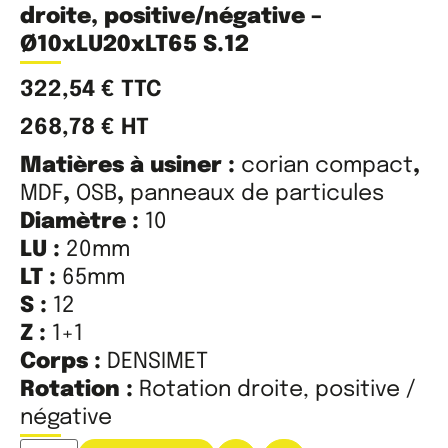
droite, positive/négative –
Ø10xLU20xLT65 S.12
322,54
€
TTC
268,78
€
HT
Matières à usiner :
corian compact
,
MDF
,
OSB
,
panneaux de particules
Diamètre :
10
LU :
20mm
LT :
65mm
S :
12
Z :
1+1
Corps :
DENSIMET
Rotation :
Rotation droite, positive /
négative