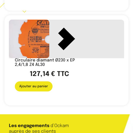
Circulaire diamant Ø230 x EP
2,4/1,8 Z4 AL30
127,14
€
TTC
Ajouter au panier
Les engagements
d’Ockam
auprès de ses clients