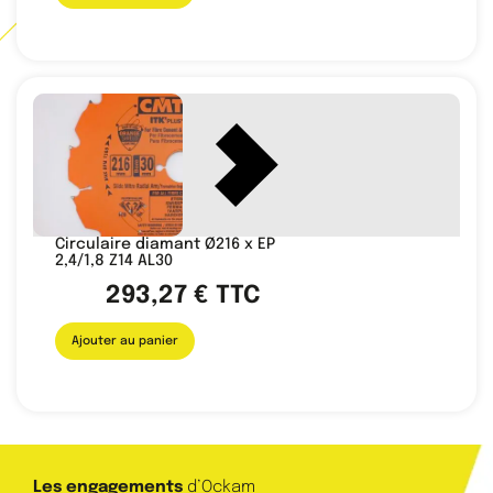
Circulaire diamant Ø216 x EP
2,4/1,8 Z14 AL30
293,27
€
TTC
Ajouter au panier
Les engagements
d’Ockam