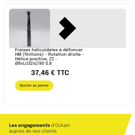
Fraises hélicoïdales à défoncer
HM (finitions) – Rotation droite –
Hélice positive, Z2 –
Ø8xLU32xLT80 S.8
37,46
€
TTC
Ajouter au panier
Les engagements
d’Ockam
auprès de ses clients