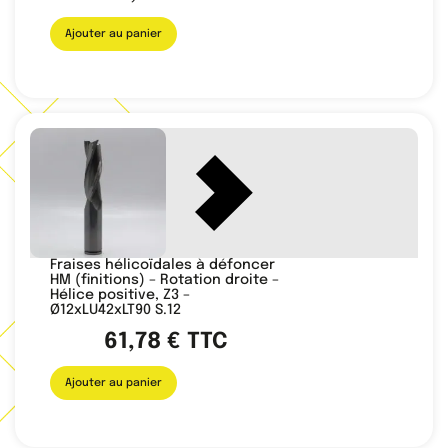
Ajouter au panier
Fraises hélicoïdales à défoncer
HM (finitions) – Rotation droite –
Hélice positive, Z3 –
Ø12xLU42xLT90 S.12
61,78
€
TTC
Ajouter au panier