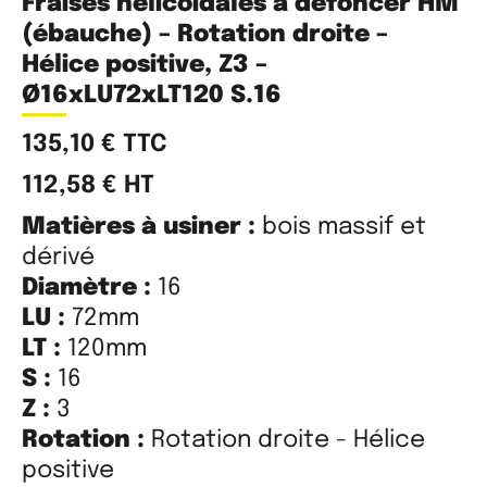
Fraises hélicoïdales à défoncer HM
(ébauche) – Rotation droite –
Hélice positive, Z3 –
Ø16xLU72xLT120 S.16
135,10
€
TTC
112,58
€
HT
Matières à usiner :
bois massif et
dérivé
Diamètre :
16
LU :
72mm
LT :
120mm
S :
16
Z :
3
Rotation :
Rotation droite - Hélice
positive