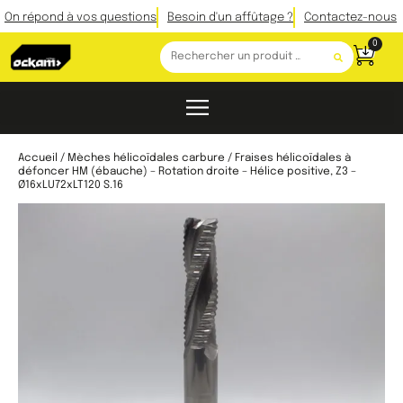
On répond à vos questions
Besoin d'un affûtage ?
Contactez-nous
0
Accueil
/
Mèches hélicoïdales carbure
/ Fraises hélicoïdales à
défoncer HM (ébauche) – Rotation droite – Hélice positive, Z3 –
Ø16xLU72xLT120 S.16