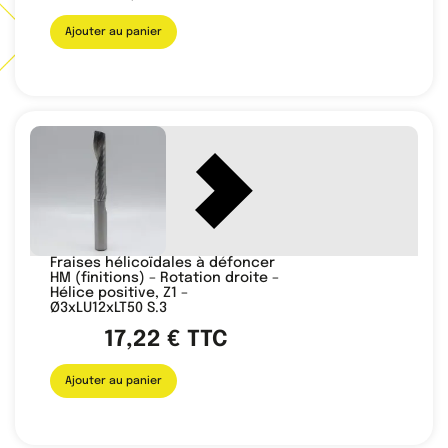
Ajouter au panier
Fraises hélicoïdales à défoncer
HM (finitions) – Rotation droite –
Hélice positive, Z1 –
Ø3xLU12xLT50 S.3
17,22
€
TTC
Ajouter au panier