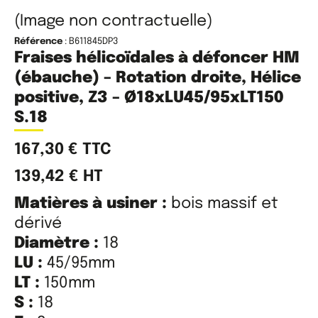
(Image non contractuelle)
Référence
: B611845DP3
Fraises hélicoïdales à défoncer HM
(ébauche) – Rotation droite, Hélice
positive, Z3 – Ø18xLU45/95xLT150
S.18
167,30
€
TTC
139,42
€
HT
Matières à usiner :
bois massif et
dérivé
Diamètre :
18
LU :
45/95mm
LT :
150mm
S :
18