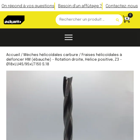
On répond à vos questions
Besoin d'un affûtage ?
Contactez-nous
0
Accueil
/
Mèches hélicoïdales carbure
/ Fraises hélicoïdales à
défoncer HM (ébauche) – Rotation droite, Hélice positive, Z3 –
Ø18xLU45/95xLT150 S.18