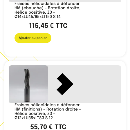
Fraises hélicoïdales à défoncer
HM (ébauche) – Rotation droite,
Hélice positive, Z3 –
Ø14xLU45/95xLT150 S.14
115,45
€
TTC
Ajouter au panier
Fraises hélicoïdales à défoncer
HM (finitions) – Rotation droite –
Hélice positive, Z3 –
Ø12xLU35xLT83 S.12
55,70
€
TTC