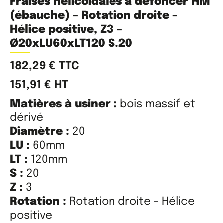
Fraises hélicoïdales à défoncer HM
(ébauche) – Rotation droite –
Hélice positive, Z3 –
Ø20xLU60xLT120 S.20
182,29
€
TTC
151,91
€
HT
Matières à usiner :
bois massif et
dérivé
Diamètre :
20
LU :
60mm
LT :
120mm
S :
20
Z :
3
Rotation :
Rotation droite - Hélice
positive