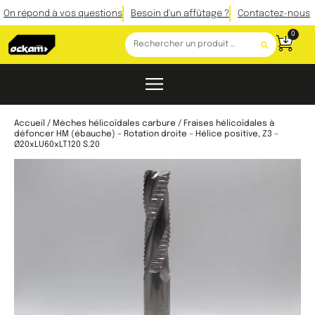
On répond à vos questions
Besoin d'un affûtage ?
Contactez-nous
0
Accueil
/
Mèches hélicoïdales carbure
/ Fraises hélicoïdales à
défoncer HM (ébauche) – Rotation droite – Hélice positive, Z3 –
Ø20xLU60xLT120 S.20