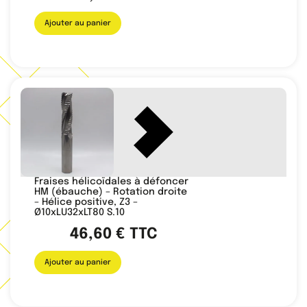
Ajouter au panier
Fraises hélicoïdales à défoncer
HM (ébauche) – Rotation droite
– Hélice positive, Z3 –
Ø10xLU32xLT80 S.10
46,60
€
TTC
Ajouter au panier