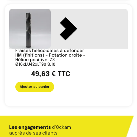
Fraises hélicoïdales à défoncer
HM (finitions) – Rotation droite –
Hélice positive, Z3 –
Ø10xLU42xLT90 S.10
49,63
€
TTC
Ajouter au panier
Les engagements
d’Ockam
auprès de ses clients