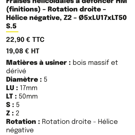
Fraises hélicoïdales à défoncer HM
(finitions) – Rotation droite –
Hélice négative, Z2 – Ø5xLU17xLT50
S.5
22,90
€
TTC
19,08
€
HT
Matières à usiner :
bois massif et
dérivé
Diamètre :
5
LU :
17mm
LT :
50mm
S :
5
Z :
2
Rotation :
Rotation droite - Hélice
négative