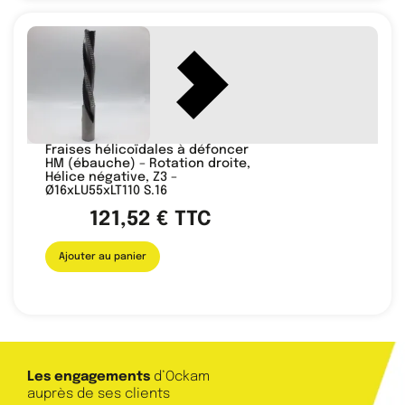
Fraises hélicoïdales à défoncer
HM (ébauche) – Rotation droite,
Hélice négative, Z3 –
Ø16xLU55xLT110 S.16
121,52
€
TTC
Ajouter au panier
Les engagements
d’Ockam
auprès de ses clients