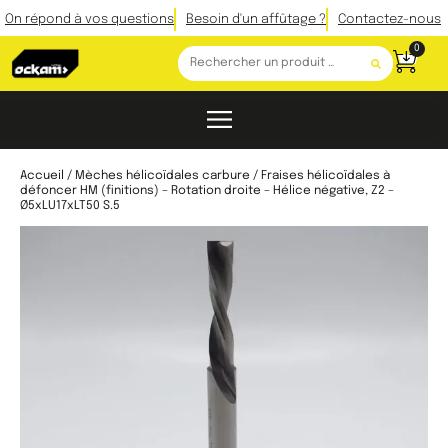
On répond à vos questions
Besoin d'un affûtage ?
Contactez-nous
0
Accueil
/
Mèches hélicoïdales carbure
/ Fraises hélicoïdales à
défoncer HM (finitions) – Rotation droite – Hélice négative, Z2 –
Ø5xLU17xLT50 S.5