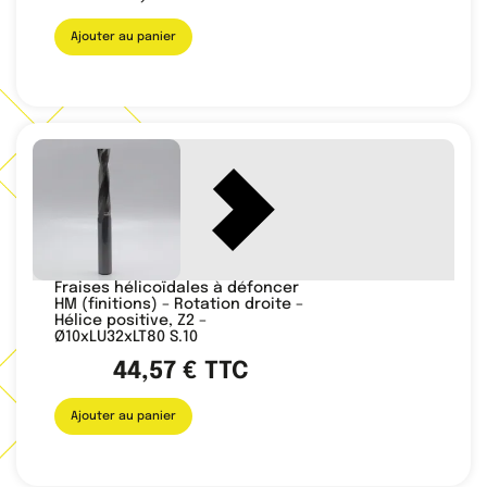
Ajouter au panier
Fraises hélicoïdales à défoncer
HM (finitions) – Rotation droite –
Hélice positive, Z2 –
Ø10xLU32xLT80 S.10
44,57
€
TTC
Ajouter au panier