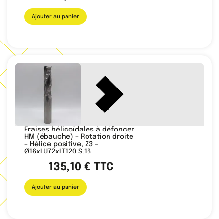
Ajouter au panier
Fraises hélicoïdales à défoncer
HM (ébauche) – Rotation droite
– Hélice positive, Z3 –
Ø16xLU72xLT120 S.16
135,10
€
TTC
Ajouter au panier