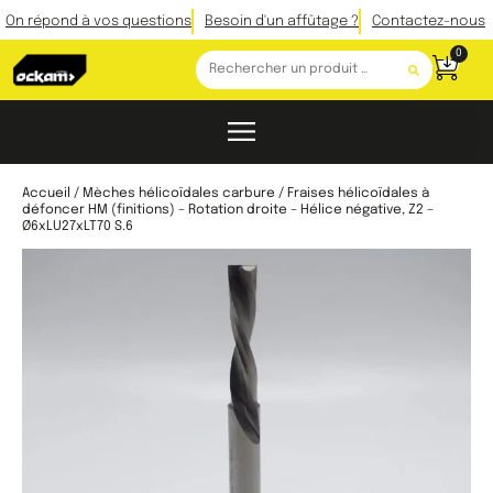
On répond à vos questions
Besoin d'un affûtage ?
Contactez-nous
0
Accueil
/
Mèches hélicoïdales carbure
/ Fraises hélicoïdales à
défoncer HM (finitions) – Rotation droite – Hélice négative, Z2 –
Ø6xLU27xLT70 S.6