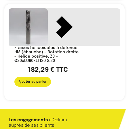
Fraises hélicoïdales à défoncer
HM (ébauche) – Rotation droite
– Hélice positive, Z3 –
Ø20xLU60xLT120 S.20
182,29
€
TTC
Ajouter au panier
Les engagements
d’Ockam
auprès de ses clients