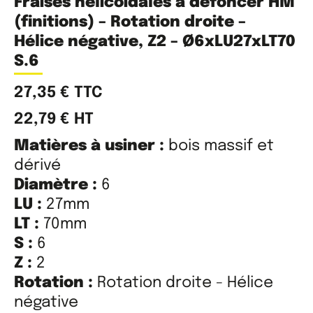
Fraises hélicoïdales à défoncer HM
(finitions) – Rotation droite –
Hélice négative, Z2 – Ø6xLU27xLT70
S.6
27,35
€
TTC
22,79
€
HT
Matières à usiner :
bois massif et
dérivé
Diamètre :
6
LU :
27mm
LT :
70mm
S :
6
Z :
2
Rotation :
Rotation droite - Hélice
négative