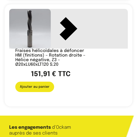
Fraises hélicoïdales à défoncer
HM (finitions) – Rotation droite –
Hélice négative, Z3 –
Ø20xLU60xLT120 S.20
151,91
€
TTC
Ajouter au panier
Les engagements
d’Ockam
auprès de ses clients