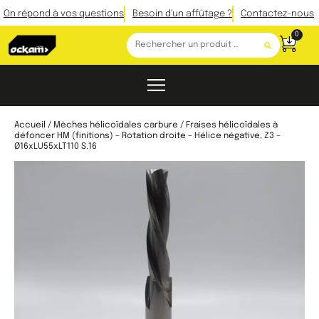
On répond à vos questions
Besoin d'un affûtage ?
Contactez-nous
0
Accueil
/
Mèches hélicoïdales carbure
/ Fraises hélicoïdales à
défoncer HM (finitions) – Rotation droite – Hélice négative, Z3 –
Ø16xLU55xLT110 S.16