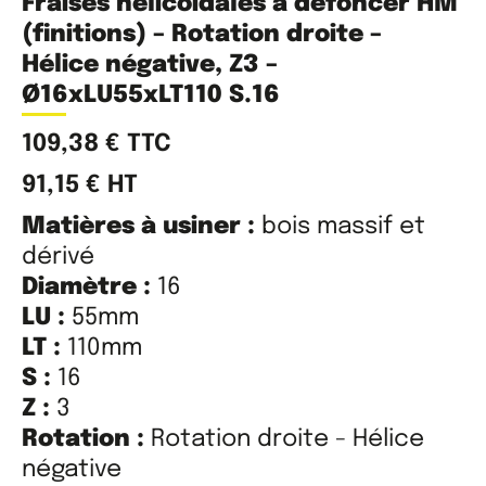
Fraises hélicoïdales à défoncer HM
(finitions) – Rotation droite –
Hélice négative, Z3 –
Ø16xLU55xLT110 S.16
109,38
€
TTC
91,15
€
HT
Matières à usiner :
bois massif et
dérivé
Diamètre :
16
LU :
55mm
LT :
110mm
S :
16
Z :
3
Rotation :
Rotation droite - Hélice
négative