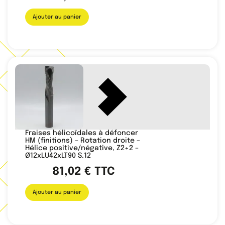
Ajouter au panier
Fraises hélicoïdales à défoncer
HM (finitions) – Rotation droite –
Hélice positive/négative, Z2+2 –
Ø12xLU42xLT90 S.12
81,02
€
TTC
Ajouter au panier