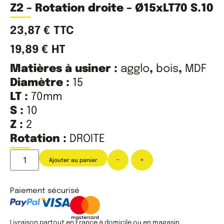
Z2 – Rotation droite – Ø15xLT70 S.10
23,87
€
TTC
19,89
€
HT
Matières à usiner :
agglo
,
bois
,
MDF
Diamètre :
15
LT :
70mm
S :
10
Z :
2
Rotation :
DROITE
-
+
Ajouter au panier
Paiement sécurisé
Livraison partout en France à domicile ou en magasin