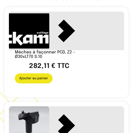
Mèches à façonner PCD, Z2 –
Ø30xLT70 S.10
282,11
€
TTC
Ajouter au panier