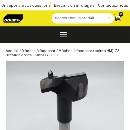
On répond à vos questions
Besoin d'un affûtage ?
Contactez-nous
0
Accueil
/
Mèches à façonner
/ Mèches à façonner (pointe HM), Z2 –
Rotation droite – Ø15xLT70 S.10