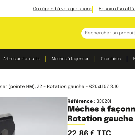
On répond à vos questions
Besoin d'un affû
Arbres porte-outils
Mèches à façonner
Circulaires
F
er (pointe HM), Z2 – Rotation gauche – Ø20xLT57 S.10
Référence
: B3020I
Mèches à façonne
Rotation gauche 
22,86
€
TTC