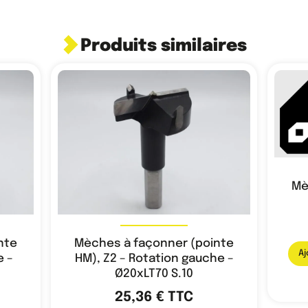
Produits similaires
Mè
nte
Mèches à façonner (pointe
Aj
e –
HM), Z2 – Rotation gauche –
Ø20xLT70 S.10
25,36
€
TTC