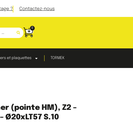
tage ?
Contactez-nous
0
ers et plaquettes
TORMEK
r (pointe HM), Z2 –
– Ø20xLT57 S.10