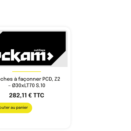
ches à façonner PCD, Z2
– Ø30xLT70 S.10
282,11
€
TTC
outer au panier