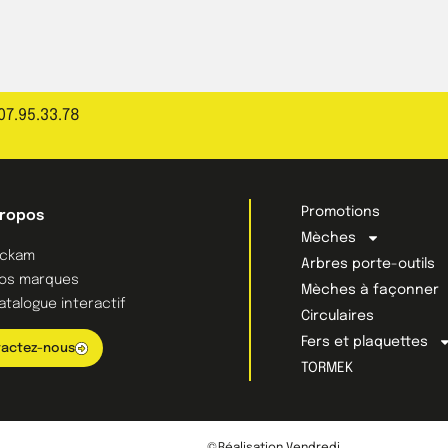
07.95.33.78
Promotions
propos
Mèches
ckam
Arbres porte-outils
os marques
Mèches à façonner
atalogue interactif
Circulaires
Fers et plaquettes
actez-nous
TORMEK