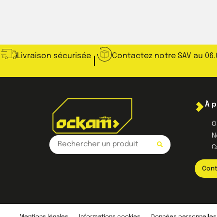
Livraison sécurisée
Contactez notre SAV au 06.
À 
O
N
C
Cont
Mentions légales
Informations cookies
Données personnelles