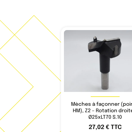
Mèches à façonner (poi
HM), Z2 – Rotation droit
Ø25xLT70 S.10
27,02
€
TTC