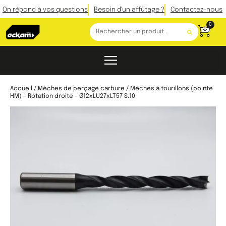
On répond à vos questions
Besoin d'un affûtage ?
Contactez-nous
0
Accueil
/
Mèches de perçage carbure
/ Mèches à tourillons (pointe
HM) – Rotation droite – Ø12xLU27xLT57 S.10