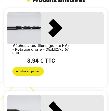
Produits similaires
Mèches à tourillons (pointe HM)
– Rotation droite – Ø5xLU27xLT57
S.10
8,94
€
TTC
Ajouter au panier