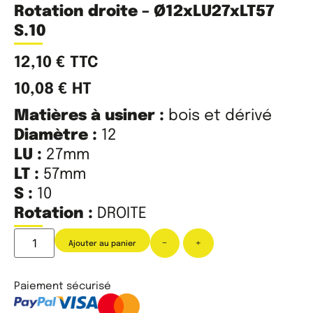
Rotation droite – Ø12xLU27xLT57
S.10
12,10
€
TTC
10,08
€
HT
Matières à usiner :
bois et dérivé
Diamètre :
12
LU :
27mm
LT :
57mm
S :
10
Rotation :
DROITE
-
+
Ajouter au panier
Paiement sécurisé