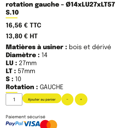
rotation gauche – Ø14xLU27xLT57
S.10
16,56
€
TTC
13,80
€
HT
Matières à usiner :
bois et dérivé
Diamètre :
14
LU :
27mm
LT :
57mm
S :
10
Rotation :
GAUCHE
-
+
Ajouter au panier
Paiement sécurisé