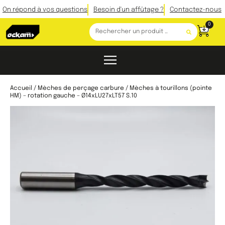
On répond à vos questions
Besoin d'un affûtage ?
Contactez-nous
0
Accueil
/
Mèches de perçage carbure
/ Mèches à tourillons (pointe
HM) – rotation gauche – Ø14xLU27xLT57 S.10