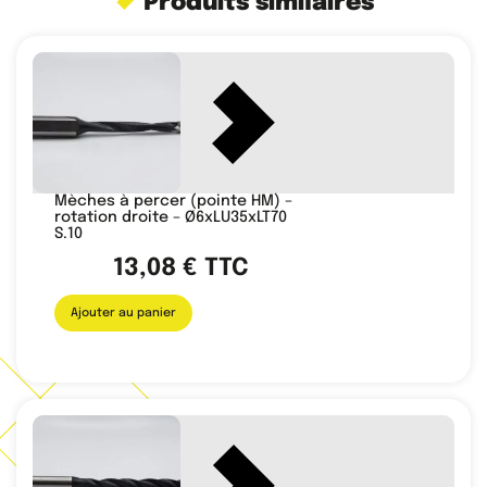
Produits similaires
Mèches à percer (pointe HM) –
rotation droite – Ø6xLU35xLT70
S.10
13,08
€
TTC
Ajouter au panier