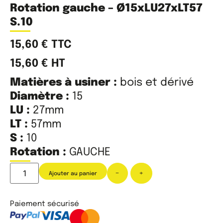
Rotation gauche – Ø15xLU27xLT57
S.10
15,60
€
TTC
15,60
€
HT
Matières à usiner :
bois et dérivé
Diamètre :
15
LU :
27mm
LT :
57mm
S :
10
Rotation :
GAUCHE
-
+
Ajouter au panier
Paiement sécurisé