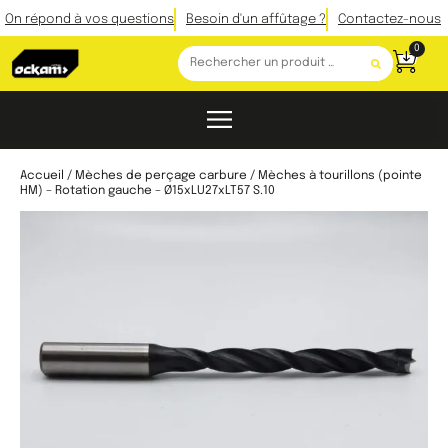
On répond à vos questions
Besoin d'un affûtage ?
Contactez-nous
0
Accueil
/
Mèches de perçage carbure
/ Mèches à tourillons (pointe
HM) – Rotation gauche – Ø15xLU27xLT57 S.10