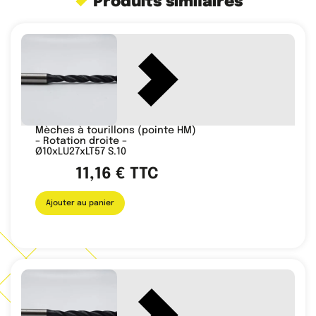
Produits similaires
Mèches à tourillons (pointe HM)
– Rotation droite –
Ø10xLU27xLT57 S.10
11,16
€
TTC
Ajouter au panier