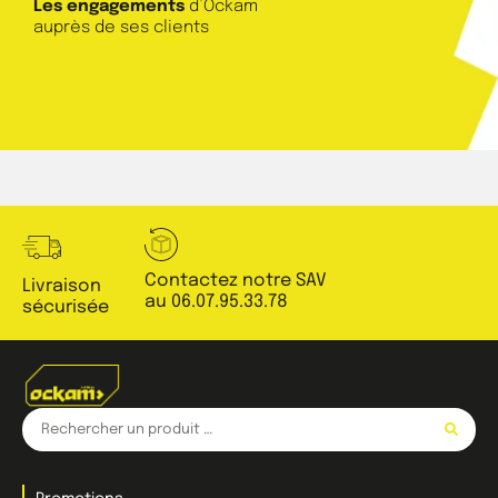
Les engagements
d’Ockam
auprès de ses clients
Contactez notre SAV
Livraison
au 06.07.95.33.78
sécurisée