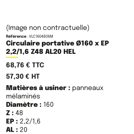
(Image non contractuelle)
Référence
: VLC1604806M
Circulaire portative Ø160 x EP
2,2/1,6 Z48 AL20 HEL
68,76
€
TTC
57,30
€
HT
Matières à usiner :
panneaux
mélaminés
Diamètre :
160
Z :
48
EP :
2,2/1,6
AL :
20