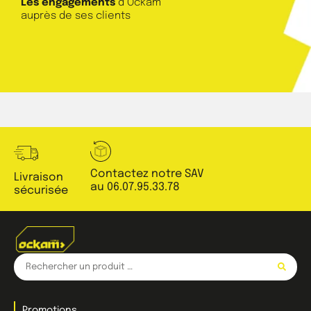
Les engagements
d’Ockam
auprès de ses clients
Contactez notre SAV
Livraison
au 06.07.95.33.78
sécurisée
Promotions