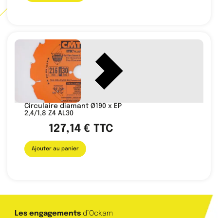
Circulaire diamant Ø190 x EP
2,4/1,8 Z4 AL30
127,14
€
TTC
Ajouter au panier
Les engagements
d’Ockam