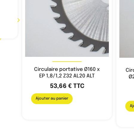
Circulaire portative Ø160 x
Cir
EP 1,8/1,2 Z32 AL20 ALT
Ø2
53,66
€
TTC
Ajouter au panier
Aj