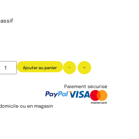
assif
-
+
Ajouter au panier
Paiement sécurisé
 domicile ou en magasin