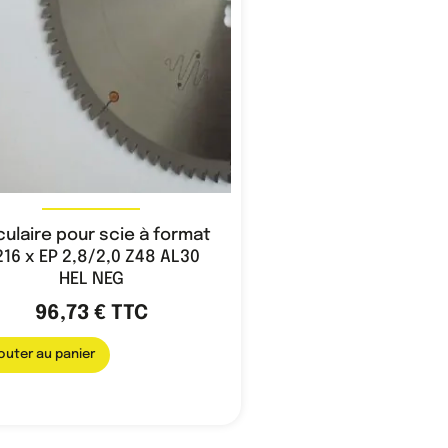
culaire pour scie à format
16 x EP 2,8/2,0 Z48 AL30
HEL NEG
96,73
€
TTC
outer au panier