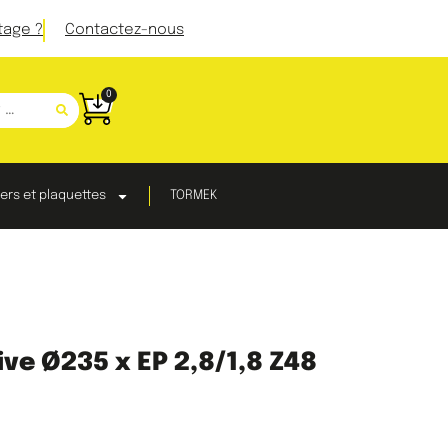
tage ?
Contactez-nous
0
ers et plaquettes
TORMEK
ive Ø235 x EP 2,8/1,8 Z48