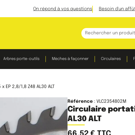
On répond à vos questions
Besoin d'un affû
Arbres porte-outils
Mèches à façonner
Circulaires
F
 x EP 2,8/1,8 Z48 AL30 ALT
Référence
: VLC2354802M
Circulaire portat
AL30 ALT
66,52
€
TTC