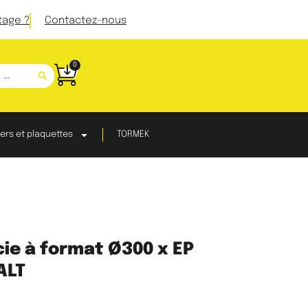
tage ?
Contactez-nous
0
ers et plaquettes
TORMEK
cie à format Ø300 x EP
ALT