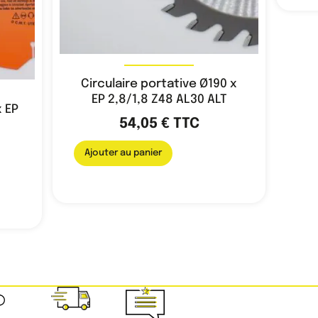
Circulaire portative Ø190 x
EP 2,8/1,8 Z48 AL30 ALT
x EP
54,05
€
TTC
Ajouter au panier