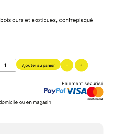
,
bois durs et exotiques
,
contreplaqué
-
+
Ajouter au panier
Paiement sécurisé
 domicile ou en magasin