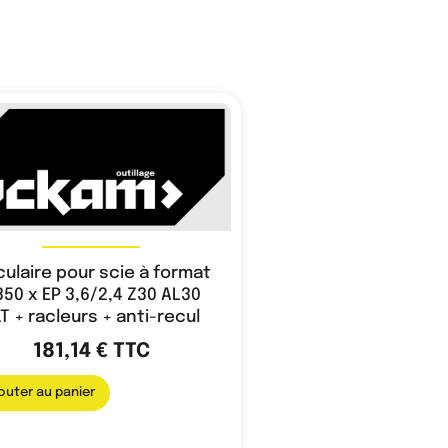
culaire pour scie à format
50 x EP 3,6/2,4 Z30 AL30
T + racleurs + anti-recul
181,14
€
TTC
outer au panier