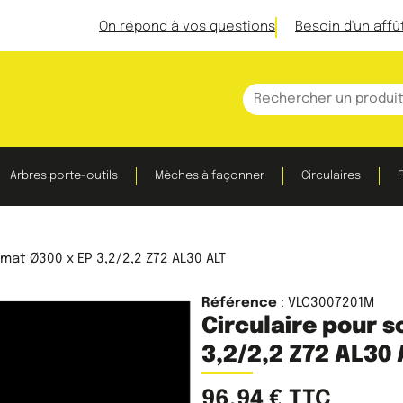
On répond à vos questions
Besoin d'un affû
Arbres porte-outils
Mèches à façonner
Circulaires
F
rmat Ø300 x EP 3,2/2,2 Z72 AL30 ALT
Référence
: VLC3007201M
Circulaire pour s
3,2/2,2 Z72 AL30 
96,94
€
TTC