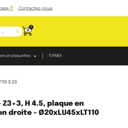
tage ?
Contactez-nous
0
ers et plaquettes
TORMEK
T110 S.20
 Z3+3, H 4.5, plaque en
on droite – Ø20xLU45xLT110