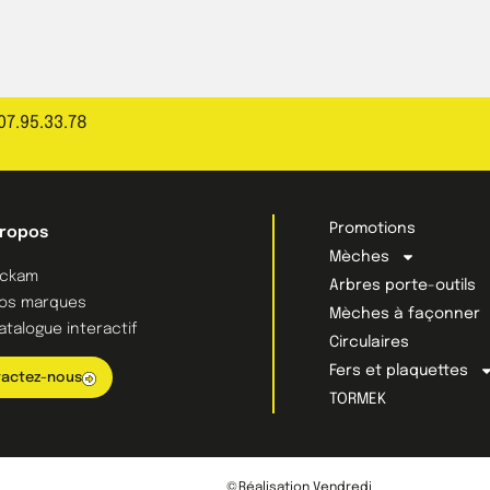
07.95.33.78
Promotions
propos
Mèches
ckam
Arbres porte-outils
os marques
Mèches à façonner
atalogue interactif
Circulaires
Fers et plaquettes
actez-nous
TORMEK
©Réalisation Vendredi