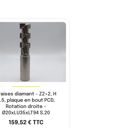
raises diamant – Z2+2, H
.5, plaque en bout PCD,
Rotation droite –
Ø20xLU35xLT94 S.20
159,52
€
TTC