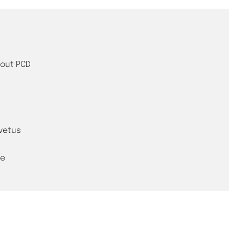
bout PCD
evetus
ge