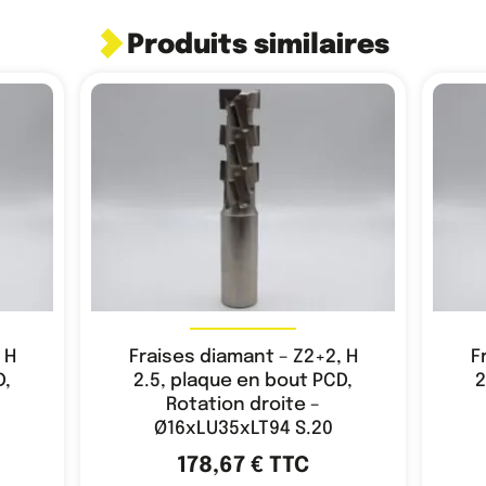
Produits similaires
 H
Fraises diamant – Z2+2, H
F
D,
2.5, plaque en bout PCD,
2
Rotation droite –
Ø16xLU35xLT94 S.20
178,67
€
TTC