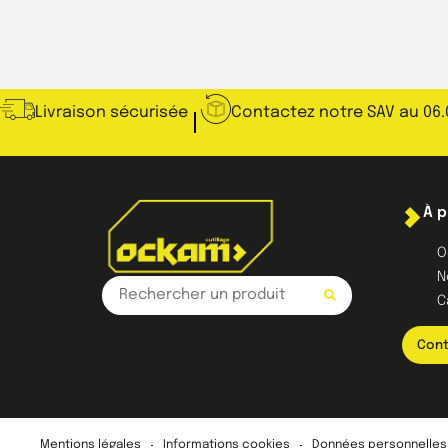
Livraison sécurisée
Contactez notre SAV au 06.
À 
O
N
C
Cont
Mentions légales
Informations cookies
Données personnelles