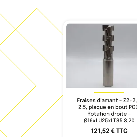
Fraises diamant – Z2+2,
2.5, plaque en bout PC
Rotation droite –
Ø16xLU25xLT85 S.20
121,52
€
TTC