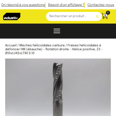
On répond à vos questions
Besoin d'un affûtage ?
Contactez-nous
0
Accueil
/
Mèches hélicoïdales carbure
/ Fraises hélicoïdales à
défoncer HM (ébauche) – Rotation droite – Hélice positive, Z3 –
Ø10xLU42xLT90 S.10