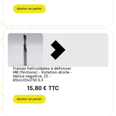
Ajouter au panier
Fraises hélicoïdales à défoncer
HM (finitions) – Rotation droite –
Hélice négative, Z2 –
Ø3xLU12xLT50 S.3
15,80
€
TTC
Ajouter au panier