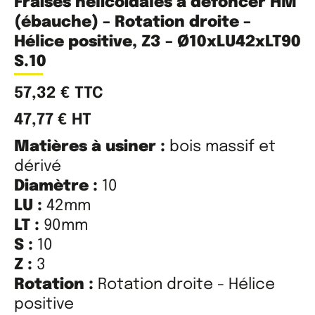
Fraises hélicoïdales à défoncer HM
(ébauche) – Rotation droite –
Hélice positive, Z3 – Ø10xLU42xLT90
S.10
57,32
€
TTC
47,77
€
HT
Matières à usiner :
bois massif et
dérivé
Diamètre :
10
LU :
42mm
LT :
90mm
S :
10
Z :
3
Rotation :
Rotation droite - Hélice
positive