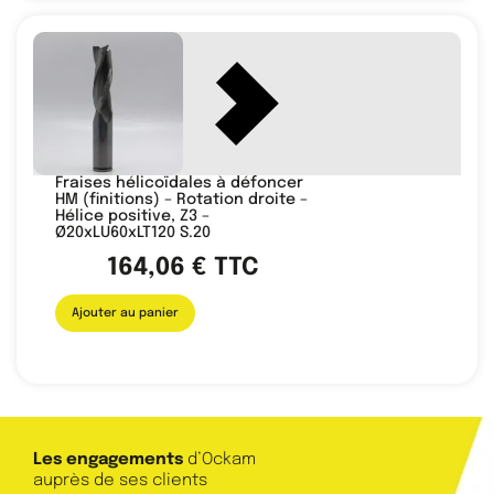
Fraises hélicoïdales à défoncer
HM (finitions) – Rotation droite –
Hélice positive, Z3 –
Ø20xLU60xLT120 S.20
164,06
€
TTC
Ajouter au panier
Les engagements
d’Ockam
auprès de ses clients