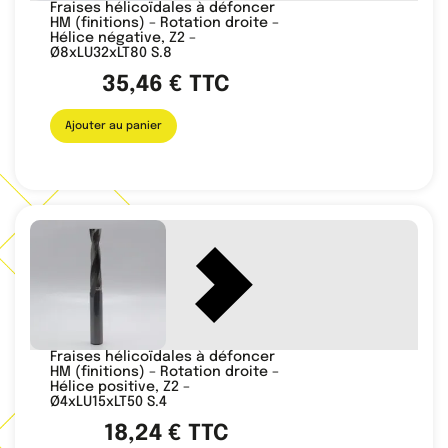
Fraises hélicoïdales à défoncer
HM (finitions) – Rotation droite –
Hélice négative, Z2 –
Ø8xLU32xLT80 S.8
35,46
€
TTC
Ajouter au panier
Fraises hélicoïdales à défoncer
HM (finitions) – Rotation droite –
Hélice positive, Z2 –
Ø4xLU15xLT50 S.4
18,24
€
TTC