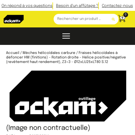
On répond à vos questions
Besoin d'un affûtage ?
Contactez-nous
0
Accueil
/
Mèches hélicoïdales carbure
/ Fraises hélicoïdales à
défoncer HM (finitions) – Rotation droite – Hélice positive/négative
(revêtement haut rendement), Z3+3 – Ø12xLU25xLT80 S.12
(Image non contractuelle)