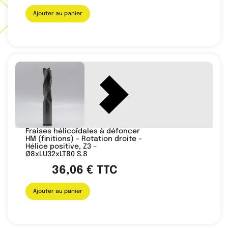
Ajouter au panier
Fraises hélicoïdales à défoncer
HM (finitions) – Rotation droite –
Hélice positive, Z3 –
Ø8xLU32xLT80 S.8
36,06
€
TTC
Ajouter au panier