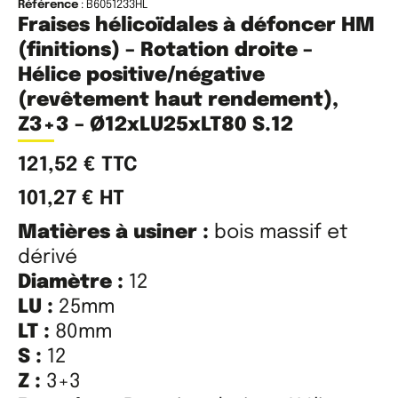
Référence
: B6051233HL
Fraises hélicoïdales à défoncer HM
(finitions) – Rotation droite –
Hélice positive/négative
(revêtement haut rendement),
Z3+3 – Ø12xLU25xLT80 S.12
121,52
€
TTC
101,27
€
HT
Matières à usiner :
bois massif et
dérivé
Diamètre :
12
LU :
25mm
LT :
80mm
S :
12
Z :
3+3