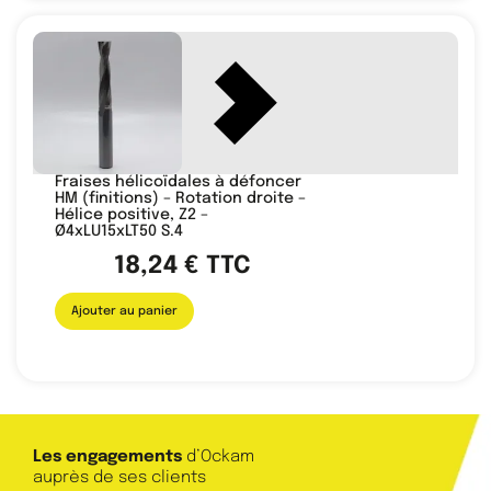
Fraises hélicoïdales à défoncer
HM (finitions) – Rotation droite –
Hélice positive, Z2 –
Ø4xLU15xLT50 S.4
18,24
€
TTC
Ajouter au panier
Les engagements
d’Ockam
auprès de ses clients