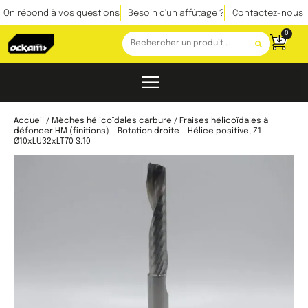
On répond à vos questions
Besoin d'un affûtage ?
Contactez-nous
0
Accueil
/
Mèches hélicoïdales carbure
/ Fraises hélicoïdales à
défoncer HM (finitions) – Rotation droite – Hélice positive, Z1 –
Ø10xLU32xLT70 S.10