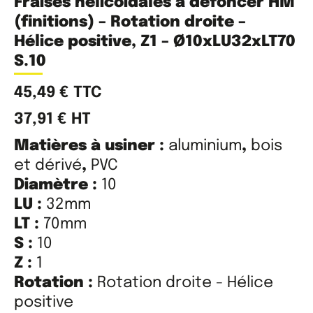
Fraises hélicoïdales à défoncer HM
(finitions) – Rotation droite –
Hélice positive, Z1 – Ø10xLU32xLT70
S.10
45,49
€
TTC
37,91
€
HT
Matières à usiner :
aluminium
,
bois
et dérivé
,
PVC
Diamètre :
10
LU :
32mm
LT :
70mm
S :
10
Z :
1
Rotation :
Rotation droite - Hélice
positive