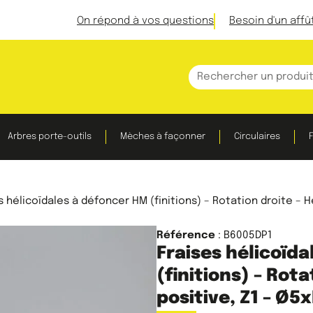
On répond à vos questions
Besoin d'un affû
Arbres porte-outils
Mèches à façonner
Circulaires
F
s hélicoïdales à défoncer HM (finitions) – Rotation droite – Hé
Référence
: B6005DP1
Fraises hélicoïd
(finitions) – Rota
positive, Z1 – Ø5