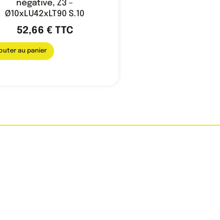
négative, Z3 –
Ø10xLU42xLT90 S.10
52,66
€
TTC
outer au panier