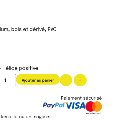
nium
,
bois et dérivé
,
PVC
- Hélice positive
-
+
Ajouter au panier
Paiement sécurisé
 domicile ou en magasin