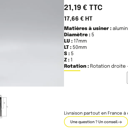
21,19
€
TTC
17,66
€
HT
Matières à usiner :
alumi
Diamètre :
5
LU :
17mm
LT :
50mm
S :
5
Z :
1
Rotation :
Rotation droite 
Livraison partout en France à
Une question ? Un conseil.