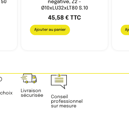
T50
négative, Z2 –
Ø10xLU32xLT80 S.10
45,58
€
TTC
Ajouter au panier
Aj
Livraison
 choix
sécurisée
Conseil
professionnel
sur mesure