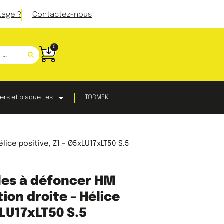
tage ?
Contactez-nous
0
ers et plaquettes
TORMEK
lice positive, Z1 – Ø5xLU17xLT50 S.5
ales à défoncer HM
tion droite – Hélice
xLU17xLT50 S.5