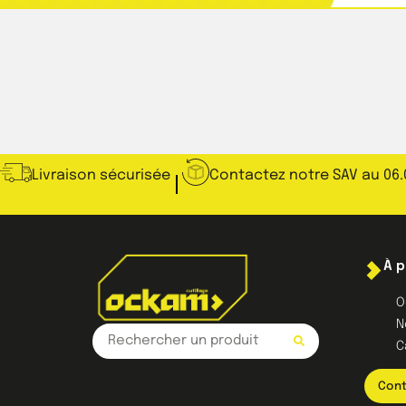
Livraison sécurisée
Contactez notre SAV au 06.
À 
O
N
C
Cont