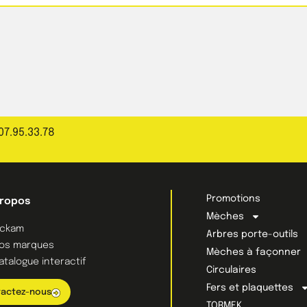
07.95.33.78
Promotions
propos
Mèches
ckam
Arbres porte-outils
os marques
Mèches à façonner
atalogue interactif
Circulaires
Fers et plaquettes
actez-nous
TORMEK