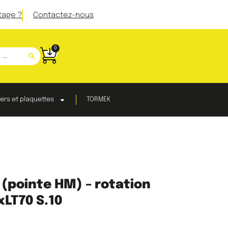
tage ?
Contactez-nous
0
ers et plaquettes
TORMEK
(pointe HM) – rotation
xLT70 S.10