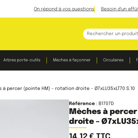
On répond à vos questions
Besoin d'un affû
Arbres porte-outils
Mèches à façonner
Circulaires
F
à percer (pointe HM) – rotation droite – Ø7xLU35xLT70 S.10
Référence
: B1707D
Mèches à percer 
droite – Ø7xLU35
14,12
€
TTC