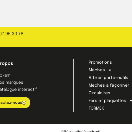
07.95.33.78
Promotions
propos
Mèches
ckam
Arbres porte-outils
os marques
Mèches à façonner
atalogue interactif
Circulaires
Fers et plaquettes
actez-nous
TORMEK