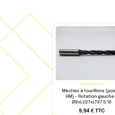
Mèches à tourillons (poi
HM) – Rotation gauche
Ø8xLU27xLT57 S.10
9,94
€
TTC