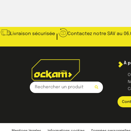
Livraison sécurisée
Contactez notre SAV au 06.
À 
O
N
C
Cont
Mentions légales
Informations cookies
Données personnelles