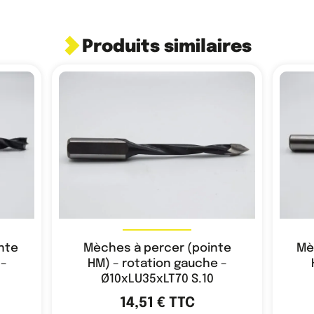
Produits similaires
nte
Mèches à percer (pointe
Mè
 –
HM) – rotation gauche –
Ø10xLU35xLT70 S.10
14,51
€
TTC