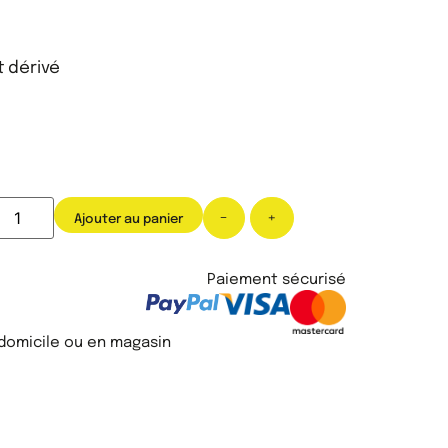
t dérivé
-
+
Ajouter au panier
Paiement sécurisé
 domicile ou en magasin