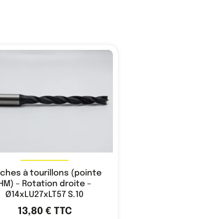
ches à tourillons (pointe
HM) – Rotation droite –
Ø14xLU27xLT57 S.10
13,80
€
TTC