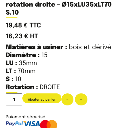
rotation droite – Ø15xLU35xLT70
S.10
19,48
€
TTC
16,23
€
HT
Matières à usiner :
bois et dérivé
Diamètre :
15
LU :
35mm
LT :
70mm
S :
10
Rotation :
DROITE
-
+
Ajouter au panier
Paiement sécurisé