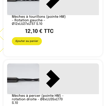
Mèches à tourillons (pointe HM)
– Rotation gauche –
Ø12xLU27xLT57 S.10
12,10
€
TTC
Ajouter au panier
Mèches à percer (pointe HM) –
rotation droite – Ø8xLU35xLT70
S.10