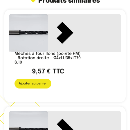
Produits similaires
Mèches à tourillons (pointe HM)
– Rotation droite – Ø4xLU35xLT70
S.10
9,57
€
TTC
Ajouter au panier