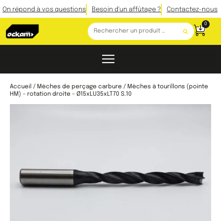
On répond à vos questions
Besoin d'un affûtage ?
Contactez-nous
0
Accueil
/
Mèches de perçage carbure
/ Mèches à tourillons (pointe
HM) – rotation droite – Ø15xLU35xLT70 S.10