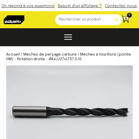
On répond à vos questions
Besoin d'un affûtage ?
Contactez-nous
0
Accueil
/
Mèches de perçage carbure
/ Mèches à tourillons (pointe
HM) – Rotation droite – Ø4xLU27xLT57 S.10