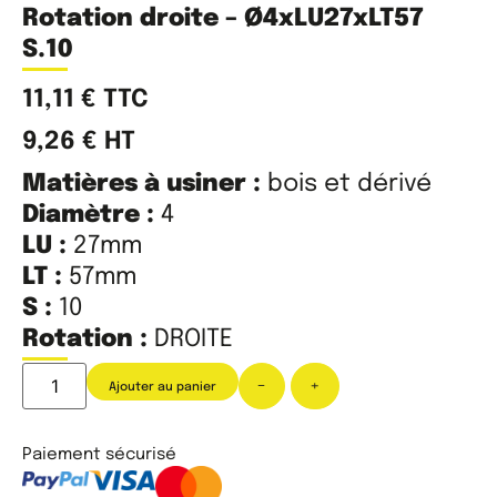
Rotation droite – Ø4xLU27xLT57
S.10
11,11
€
TTC
9,26
€
HT
Matières à usiner :
bois et dérivé
Diamètre :
4
LU :
27mm
LT :
57mm
S :
10
Rotation :
DROITE
-
+
Ajouter au panier
Paiement sécurisé