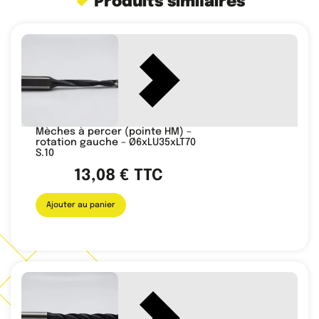
Produits similaires
Mèches à percer (pointe HM) –
rotation gauche – Ø6xLU35xLT70
S.10
13,08
€
TTC
Ajouter au panier