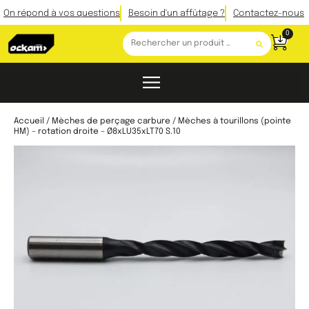
On répond à vos questions
Besoin d'un affûtage ?
Contactez-nous
0
Accueil
/
Mèches de perçage carbure
/ Mèches à tourillons (pointe
HM) – rotation droite – Ø8xLU35xLT70 S.10