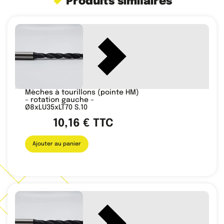
Produits similaires
Mèches à tourillons (pointe HM)
– rotation gauche –
Ø8xLU35xLT70 S.10
10,16
€
TTC
Ajouter au panier