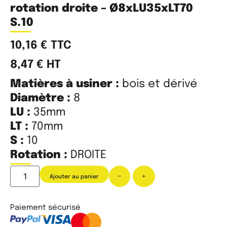
rotation droite – Ø8xLU35xLT70
S.10
10,16
€
TTC
8,47
€
HT
Matières à usiner :
bois et dérivé
Diamètre :
8
LU :
35mm
LT :
70mm
S :
10
Rotation :
DROITE
-
+
Ajouter au panier
Paiement sécurisé