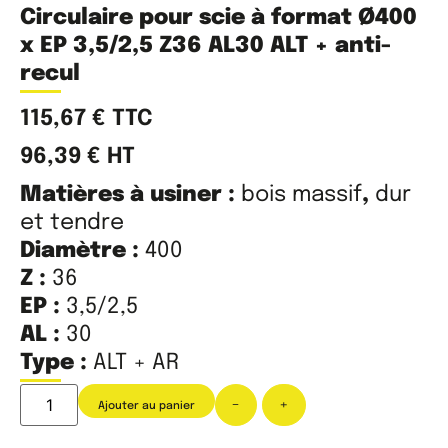
Circulaire pour scie à format Ø400
x EP 3,5/2,5 Z36 AL30 ALT + anti-
recul
115,67
€
TTC
96,39
€
HT
Matières à usiner :
bois massif
,
dur
et tendre
Diamètre :
400
Z :
36
EP :
3,5/2,5
AL :
30
Type :
ALT + AR
-
+
Ajouter au panier