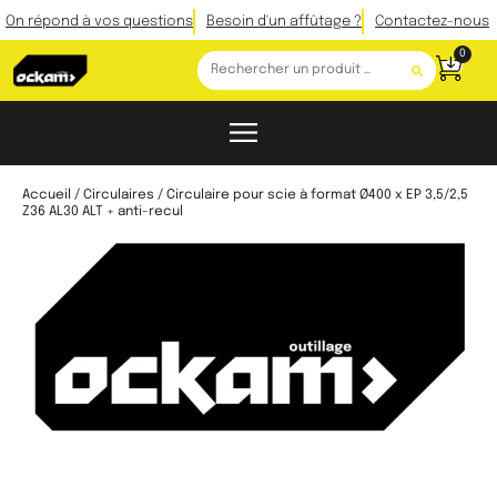
On répond à vos questions
Besoin d'un affûtage ?
Contactez-nous
0
Accueil
/
Circulaires
/ Circulaire pour scie à format Ø400 x EP 3,5/2,5
Z36 AL30 ALT + anti-recul