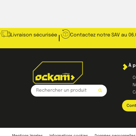
Livraison sécurisée
Contactez notre SAV au 06.
À 
O
N
C
Cont
Mentions légales
Informations cookies
Données personnelles