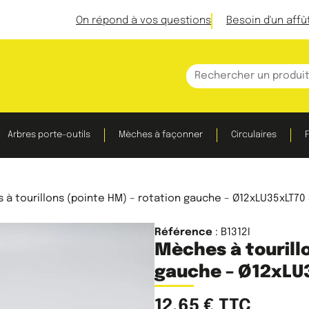
On répond à vos questions
Besoin d'un affû
Arbres porte-outils
Mèches à façonner
Circulaires
F
à tourillons (pointe HM) – rotation gauche – Ø12xLU35xLT70 
Référence
: B1312I
Mèches à tourill
gauche – Ø12xLU3
12,65
€
TTC