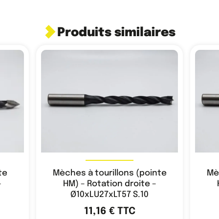
Produits similaires
te
Mèches à tourillons (pointe
Mè
–
HM) – Rotation droite –
Ø10xLU27xLT57 S.10
11,16
€
TTC