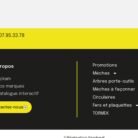
07.95.33.78
Promotions
propos
Mèches
ckam
Arbres porte-outils
os marques
Mèches à façonner
atalogue interactif
Circulaires
Fers et plaquettes
actez-nous
TORMEK