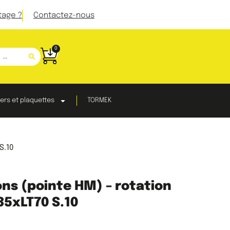
tage ?
Contactez-nous
0
ers et plaquettes
TORMEK
S.10
ons (pointe HM) – rotation
5xLT70 S.10