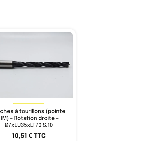
ches à tourillons (pointe
HM) – Rotation droite –
Ø7xLU35xLT70 S.10
10,51
€
TTC