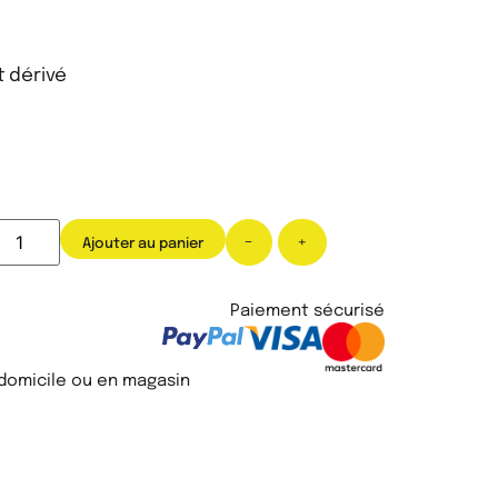
t dérivé
-
+
Ajouter au panier
Paiement sécurisé
 domicile ou en magasin