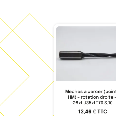
Mèches à percer (poin
HM) – rotation droite 
Ø8xLU35xLT70 S.10
13,46
€
TTC